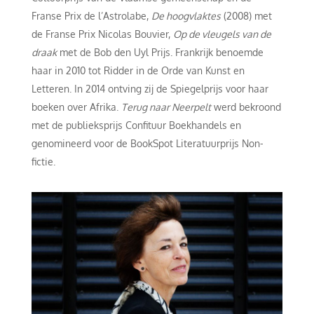
Franse Prix de l’Astrolabe,
De hoogvlaktes
(2008) met
de Franse Prix Nicolas Bouvier,
Op de vleugels van de
draak
met de Bob den Uyl Prijs. Frankrijk benoemde
haar in 2010 tot Ridder in de Orde van Kunst en
Letteren. In 2014 ontving zij de Spiegelprijs voor haar
boeken over Afrika.
Terug naar Neerpelt
werd bekroond
met de publieksprijs Confituur Boekhandels en
genomineerd voor de BookSpot Literatuurprijs Non-
fictie.