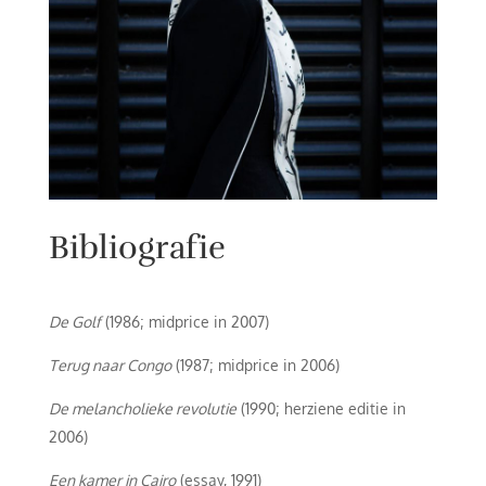
Bibliografie
De Golf
(1986; midprice in 2007)
Terug naar Congo
(1987; midprice in 2006)
De melancholieke revolutie
(1990; herziene editie in
2006)
Een kamer in Cairo
(essay, 1991)