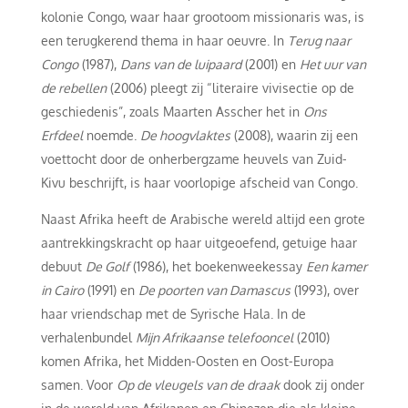
kolonie Congo, waar haar grootoom missionaris was, is
een terugkerend thema in haar oeuvre. In
Terug naar
Congo
(1987),
Dans van de luipaard
(2001) en
Het uur van
de rebellen
(2006) pleegt zij “literaire vivisectie op de
geschiedenis”, zoals Maarten Asscher het in
Ons
Erfdeel
noemde.
De hoogvlaktes
(2008), waarin zij een
voettocht door de onherbergzame heuvels van Zuid-
Kivu beschrijft, is haar voorlopige afscheid van Congo.
Naast Afrika heeft de Arabische wereld altijd een grote
aantrekkingskracht op haar uitgeoefend, getuige haar
debuut
De Golf
(1986), het boekenweekessay
Een kamer
in Cairo
(1991) en
De poorten van Damascus
(1993), over
haar vriendschap met de Syrische Hala. In de
verhalenbundel
Mijn Afrikaanse telefooncel
(2010)
komen Afrika, het Midden-Oosten en Oost-Europa
samen. Voor
Op de vleugels van de draak
dook zij onder