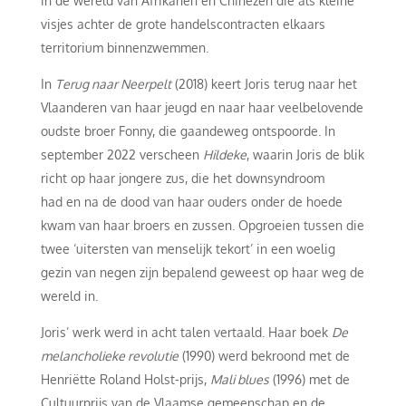
in de wereld van Afrikanen en Chinezen die als kleine
visjes achter de grote handelscontracten elkaars
territorium binnenzwemmen.
In
Terug naar Neerpelt
(2018) keert Joris terug naar het
Vlaanderen van haar jeugd en naar haar veelbelovende
oudste broer Fonny, die gaandeweg ontspoorde. In
september 2022 verscheen
Hildeke
, waarin Joris de blik
richt op haar jongere zus, die het downsyndroom
had en na de dood van haar ouders onder de hoede
kwam van haar broers en zussen. Opgroeien tussen die
twee ‘uitersten van menselijk tekort’ in een woelig
gezin van negen zijn bepalend geweest op haar weg de
wereld in.
Joris’ werk werd in acht talen vertaald. Haar boek
De
melancholieke revolutie
(1990) werd bekroond met de
Henriëtte Roland Holst-prijs,
Mali
blues
(1996) met de
Cultuurprijs van de Vlaamse gemeenschap en de