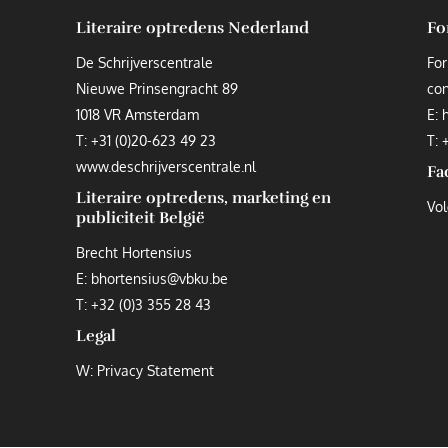
Literaire optredens Nederland
Fo
De Schrijverscentrale
For
Nieuwe Prinsengracht 89
co
1018 VR Amsterdam
E:
T:
+31 (0)20-623 49 23
T: 
www.deschrijverscentrale.nl
Fa
Literaire optredens, marketing en
Vol
publiciteit België
Brecht Hortensius
E:
bhortensius@vbku.be
T:
+32 (0)3 355 28 43
Legal
W:
Privacy Statement